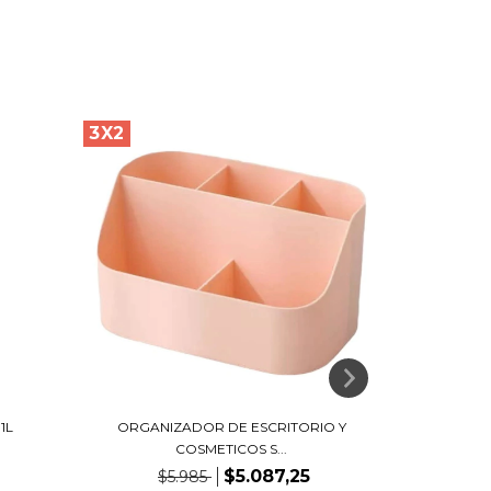
3X2
1L
ORGANIZADOR DE ESCRITORIO Y
PERCHER
COSMETICOS S...
$5.087,25
$5.985