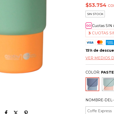
$53.754
co
SIN STOCK
Cuotas SIN 
3
CUOTAS SI
15% de descu
VER MEDIOS 
COLOR:
PASTE
NOMBRE-DEL-