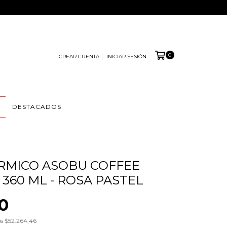
0
CREAR CUENTA
INICIAR SESIÓN
S
DESTACADOS
RMICO ASOBU COFFEE
 360 ML - ROSA PASTEL
0
os
$52.264,46