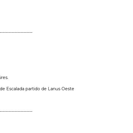
----------------------
res.
 de Escalada partido de Lanus Oeste
----------------------