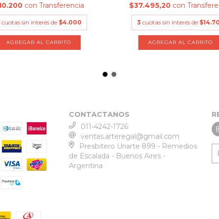
10.200
con
Transferencia
$37.495,20
con
Transfere
cuotas sin interés de
$4.000
3
cuotas sin interés de
$14.7
AGREGAR AL CARRITO
AGREGAR AL CARRITO
CONTACTANOS
R
011-4242-1726
ventas.arteregal@gmail.com
Presbitero Uriarte 899 - Remedios
de Escalada - Buenos Aires -
Argentina