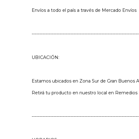
Envíos a todo el país a través de Mercado Envíos
---------------------------------------------------------------------
UBICACIÓN:
Estamos ubicados en Zona Sur de Gran Buenos Ai
Retirá tu producto en nuestro local en Remedios
---------------------------------------------------------------------