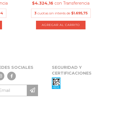
ncia
$4.324,16
con
Transferencia
$36.
04
3
cuotas sin interés de
$1.695,75
3
cuota
AGREGAR AL CARRITO
A
EDES SOCIALES
SEGURIDAD Y
CERTIFICACIONES