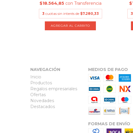
rencia
$18.564,85
con
Transferencia
$
4.200
3
cuotas sin interés de
$7.280,33
3
TO
AGREGAR AL CARRITO
NAVEGACIÓN
MEDIOS DE PAGO
Inicio
Productos
Regalos empresariales
Ofertas
Novedades
Destacados
FORMAS DE ENVÍO