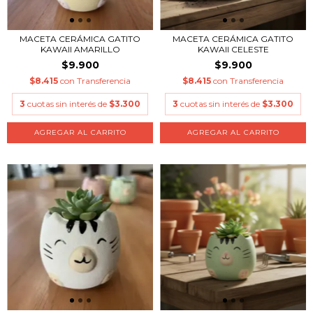
MACETA CERÁMICA GATITO
MACETA CERÁMICA GATITO
KAWAII AMARILLO
KAWAII CELESTE
$9.900
$9.900
$8.415
con
Transferencia
$8.415
con
Transferencia
3
cuotas sin interés de
$3.300
3
cuotas sin interés de
$3.300