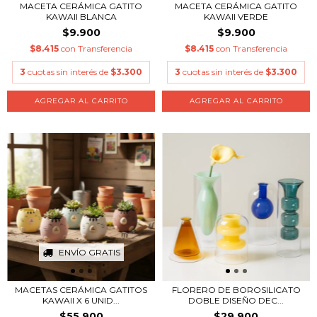
MACETA CERÁMICA GATITO
MACETA CERÁMICA GATITO
KAWAII BLANCA
KAWAII VERDE
$9.900
$9.900
$8.415
con
Transferencia
$8.415
con
Transferencia
3
cuotas sin interés de
$3.300
3
cuotas sin interés de
$3.300
ENVÍO GRATIS
MACETAS CERÁMICA GATITOS
FLORERO DE BOROSILICATO
KAWAII X 6 UNID...
DOBLE DISEÑO DEC...
$55.900
$29.900