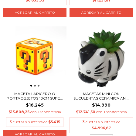
$6.633,33
$11.251,67
AGREGAR AL CARRITO
MACETA LAPICERO O
MACETAS MINI CON
PORTAOBJETOS 10CM SUPE...
SUCULENTAS CERAMICA ANI...
$16.245
$14.990
$13.808,25
con
Transferencia
$12.741,50
con
Transferencia
3
cuotas sin interés de
$5.415
3
cuotas sin interés de
$4.996,67