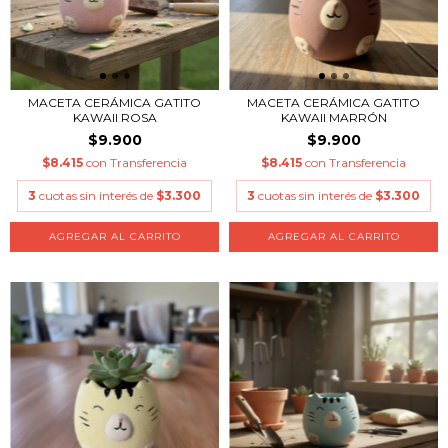
MACETA CERÁMICA GATITO
MACETA CERÁMICA GATITO
KAWAII ROSA
KAWAII MARRÓN
$9.900
$9.900
$8.415
con
Transferencia
$8.415
con
Transferencia
3
cuotas sin interés de
$3.300
3
cuotas sin interés de
$3.300