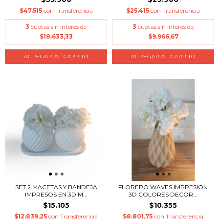
$47.515
con
Transferencia
$25.415
con
Transferencia
3
cuotas sin interés de
3
cuotas sin interés de
$18.633,33
$9.966,67
AGREGAR AL CARRITO
SET 2 MACETAS Y BANDEJA
FLORERO WAVES IMPRESION
IMPRESOS EN 3D M...
3D COLORES DECOR...
$15.105
$10.355
$12.839,25
con
Transferencia
$8.801,75
con
Transferencia