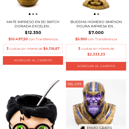
MATE IMPRESO EN 3D SNITCH
BUDDHA HOMERO SIMPSON
DORADA EXCELEN...
FIGURA IMPRESA EN...
$12.350
$7.000
$10.497,50
con
Transferencia
$5.950
con
Transferencia
3
cuotas sin interés de
$4.116,67
3
cuotas sin interés de
$2.333,33
AGREGAR AL CARRITO
15
%
OFF
ENVÍO GRATIS