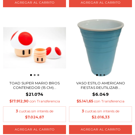
AGREGAR AL CARRITO
AGREGAR AL CARRITO
TOAD SUPER MARIO BROS
VASO ESTILO AMERICANO
CONTENEDOR (15 CM)...
FIESTAS REUTILIZAB...
$21.074
$6.049
$17.912,90
con
Transferencia
$5.141,65
con
Transferencia
3
cuotas sin interés de
3
cuotas sin interés de
$7.024,67
$2.016,33
AGREGAR AL CARRITO
AGREGAR AL CARRITO