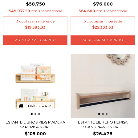
$58.750
$76.000
$49.937,50
con
Transferencia
$64.600
con
Transferencia
3
cuotas sin interés de
3
cuotas sin interés de
$19.583,33
$25.333,33
AGREGAR AL CARRITO
AGREGAR AL CARRITO
ENVÍO GRATIS
ESTANTE LIBROS KIDS MADERA
ESTANTE LIBRERO REPISA
X2 REPISA NOR...
ESCANDINAVO NORDI...
$105.000
$26.478