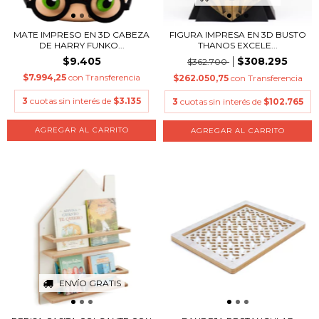
MATE IMPRESO EN 3D CABEZA
FIGURA IMPRESA EN 3D BUSTO
DE HARRY FUNKO...
THANOS EXCELE...
$9.405
$308.295
$362.700
$7.994,25
con
Transferencia
$262.050,75
con
Transferencia
3
cuotas sin interés de
$3.135
3
cuotas sin interés de
$102.765
AGREGAR AL CARRITO
ENVÍO GRATIS