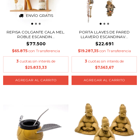
ENVÍO GRATIS
REPISA COLGANTE CALA MEL.
PORTA LLAVES DE PARED
ROBLE ESCANDIN...
LLAVERO ESCANDINAV...
$77.500
$22.691
$65.875
con
Transferencia
$19.287,35
con
Transferencia
3
cuotas sin interés de
3
cuotas sin interés de
$25.833,33
$7.563,67
AGREGAR AL CARRITO
AGREGAR AL CARRITO