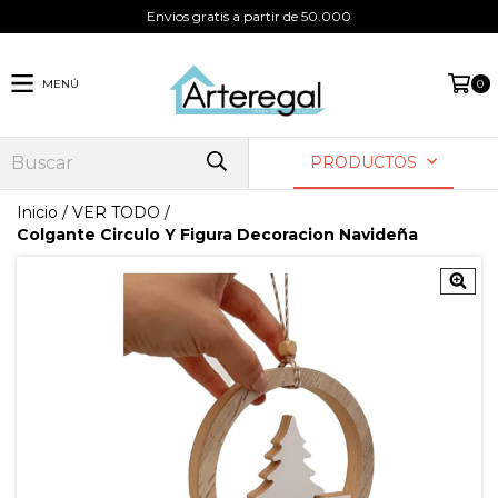
Envios gratis a partir de 50.000
MENÚ
0
PRODUCTOS
Inicio
/
VER TODO
/
Colgante Circulo Y Figura Decoracion Navideña