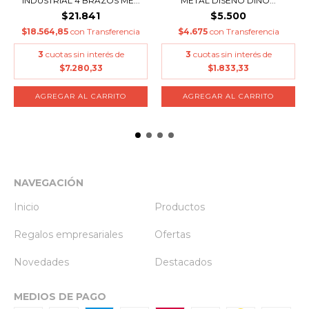
INDUSTRIAL 4 BRAZOS ME...
METAL DISEÑO DINO...
$21.841
$5.500
$18.564,85
con
Transferencia
$4.675
con
Transferencia
3
cuotas sin interés de
3
cuotas sin interés de
$7.280,33
$1.833,33
AGREGAR AL CARRITO
AGREGAR AL CARRITO
NAVEGACIÓN
Inicio
Productos
Regalos empresariales
Ofertas
Novedades
Destacados
MEDIOS DE PAGO